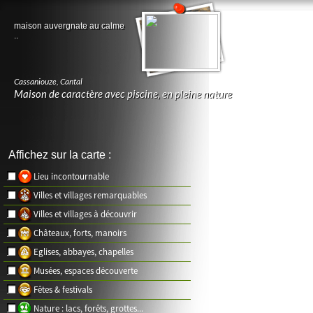
maison auvergnate au calme
..
Cassaniouze
,
Cantal
Maison de caractère avec piscine, en pleine nature
Affichez sur la carte :
Lieu incontournable
Villes et villages remarquables
Villes et villages à découvrir
Châteaux, forts, manoirs
Eglises, abbayes, chapelles
Musées, espaces découverte
Fêtes & festivals
Nature : lacs, forêts, grottes...