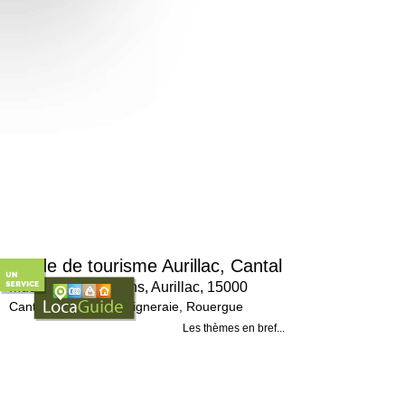
Guide de tourisme Aurillac, Cantal
Muséum des volcans, Aurillac, 15000
Cantal (15), La Chataigneraie, Rouergue
Les thèmes en bref...
Sciences de la nature.
Atouts majeurs...
Installé dans une aile du château Saint-Etien
"Des volcans et des hommes"et le "Cantal, u