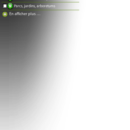
Parcs, jardins, arboretums
En afficher plus …