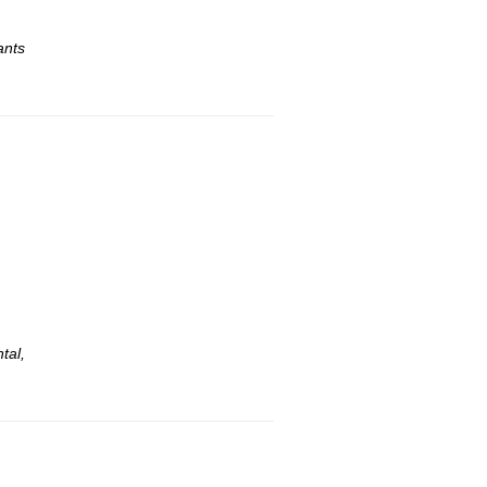
ants
tal,