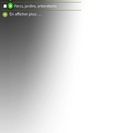
Parcs, jardins, arboretums
En afficher plus …