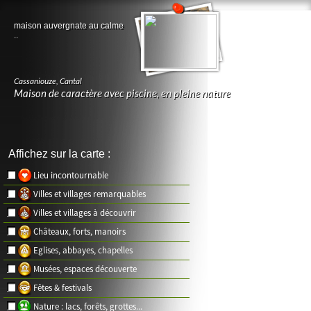
maison auvergnate au calme
..
Cassaniouze
,
Cantal
Maison de caractère avec piscine, en pleine nature
Affichez sur la carte :
Lieu incontournable
Villes et villages remarquables
Villes et villages à découvrir
Châteaux, forts, manoirs
Eglises, abbayes, chapelles
Musées, espaces découverte
Fêtes & festivals
Nature : lacs, forêts, grottes...